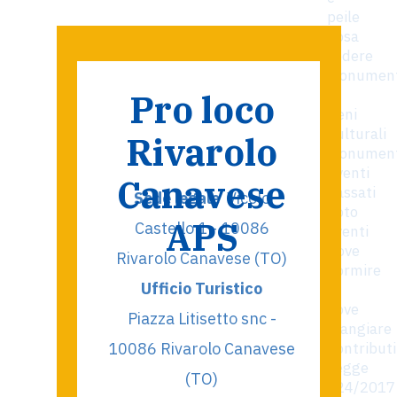
peile
Cosa
vedere
Monument
e
Pro loco
Beni
Culturali
Rivarolo
Monumen
Eventi
Canavese
passati
Sede legale
Vicolo
Foto
APS
Castello 1 - 10086
eventi
Dove
Rivarolo Canavese (TO)
dormire
Ufficio Turistico
e
dove
Piazza Litisetto snc -
mangiare
10086 Rivarolo Canavese
Contributi
Legge
(TO)
124/2017