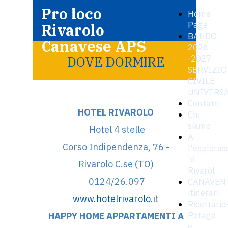
Pro loco
Home
Page
Rivarolo
BANDO
Canavese APS
2026
-2027
DOVE DORMIRE
SERVIZIO
CIVILE
UNIVERS
Contatti
HOTEL RIVAROLO
Chi
siamo
Hotel 4 stelle
A
Corso Indipendenza, 76 -
l'esploras
'd
Rivarolo C.se (TO)
Rivaròl
0124/26.097
CANAVEN
itinerari
www.hotelrivarolo.it
Ricettario
Potagé
HAPPY HOME APPARTAMENTI A
e