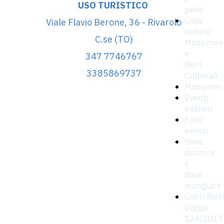
USO TURISTICO
peile
Cosa
Viale Flavio Berone, 36 - Rivarolo
vedere
C.se (TO)
Monument
e
347 7746767
Beni
3385869737
Culturali
Monumen
Eventi
passati
Foto
eventi
Dove
dormire
e
dove
mangiare
Contributi
Legge
124/2017